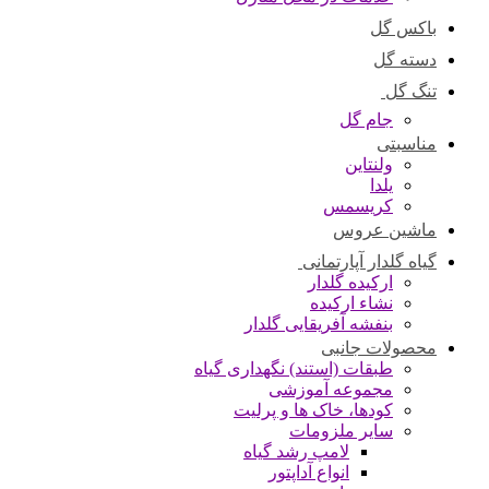
باکس گل
دسته گل
تنگ گل
جام گل
مناسبتی
ولنتاین
یلدا
کریسمس
ماشین عروس
گیاه گلدار آپارتمانی
ارکیده گلدار
نشاء ارکیده
بنفشه آفریقایی گلدار
محصولات جانبی
طبقات (استند) نگهداری گیاه
مجموعه آموزشی
کودها، خاک ها و پرلیت
سایر ملزومات
لامپ رشد گیاه
انواع آداپتور