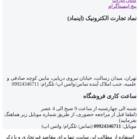
کانال آپارات
پیچ اینستاگرام
نماد تجارت الکترونیک (اینماد)
تهران، میدان رسالت، خیابان نیروی دریایی، مابین کوچه صادقی و
علمیه، جنب املاک آینده تماس/واتس اپ/ تلگرام: 09924346711
ساعت کاری فروشگاه
شنبه الی چهارشنبه از ساعت 9 صبح الی 4 عصر
(لطفا قبل از مراجعه حضوری، از طریق شماره موبایل زیر هماهنگ
بفرمایید)
موبایل:
09924346711
(تماس/ تلگرام/ واتس اپ)
استفاده از مطالب این سایت، تنها برای مقاصد غیرتجاری و با ذکر