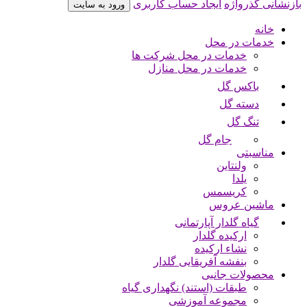
بازنشانی گذرواژه
ایجاد حساب کاربری
ورود به سایت
خانه
خدمات در محل
خدمات در محل شرکت ها
خدمات در محل منازل
باکس گل
دسته گل
تنگ گل
جام گل
مناسبتی
ولنتاین
یلدا
کریسمس
ماشین عروس
گیاه گلدار آپارتمانی
ارکیده گلدار
نشاء ارکیده
بنفشه آفریقایی گلدار
محصولات جانبی
طبقات (استند) نگهداری گیاه
مجموعه آموزشی