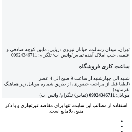
تهران، میدان رسالت، خیابان نیروی دریایی، مابین کوچه صادقی و
علمیه، جنب املاک آینده تماس/واتس اپ/ تلگرام: 09924346711
ساعت کاری فروشگاه
شنبه الی چهارشنبه از ساعت 9 صبح الی 4 عصر
(لطفا قبل از مراجعه حضوری، از طریق شماره موبایل زیر هماهنگ
بفرمایید)
موبایل:
09924346711
(تماس/ تلگرام/ واتس اپ)
استفاده از مطالب این سایت، تنها برای مقاصد غیرتجاری و با ذکر
منبع، بلامانع است.