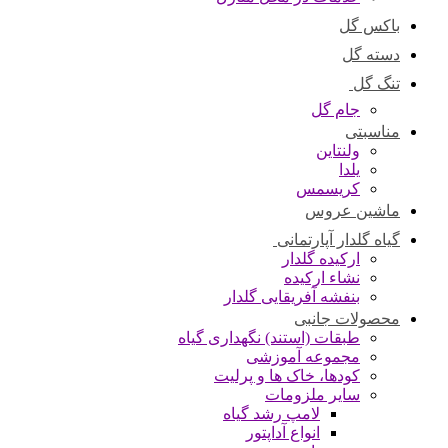
باکس گل
دسته گل
تنگ گل
جام گل
مناسبتی
ولنتاین
یلدا
کریسمس
ماشین عروس
گیاه گلدار آپارتمانی
ارکیده گلدار
نشاء ارکیده
بنفشه آفریقایی گلدار
محصولات جانبی
طبقات (استند) نگهداری گیاه
مجموعه آموزشی
کودها، خاک ها و پرلیت
سایر ملزومات
لامپ رشد گیاه
انواع آداپتور