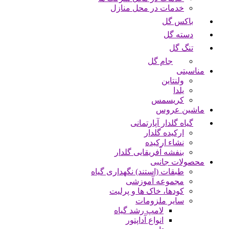
خدمات در محل منازل
باکس گل
دسته گل
تنگ گل
جام گل
مناسبتی
ولنتاین
یلدا
کریسمس
ماشین عروس
گیاه گلدار آپارتمانی
ارکیده گلدار
نشاء ارکیده
بنفشه آفریقایی گلدار
محصولات جانبی
طبقات (استند) نگهداری گیاه
مجموعه آموزشی
کودها، خاک ها و پرلیت
سایر ملزومات
لامپ رشد گیاه
انواع آداپتور