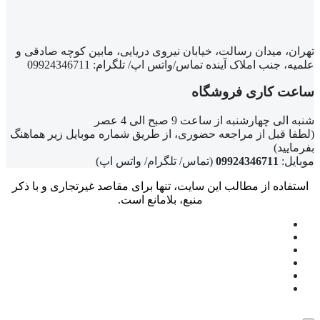
تهران، میدان رسالت، خیابان نیروی دریایی، مابین کوچه صادقی و
علمیه، جنب املاک آینده تماس/واتس اپ/ تلگرام: 09924346711
ساعت کاری فروشگاه
شنبه الی چهارشنبه از ساعت 9 صبح الی 4 عصر
(لطفا قبل از مراجعه حضوری، از طریق شماره موبایل زیر هماهنگ
بفرمایید)
موبایل:
09924346711
(تماس/ تلگرام/ واتس اپ)
استفاده از مطالب این سایت، تنها برای مقاصد غیرتجاری و با ذکر
منبع، بلامانع است.