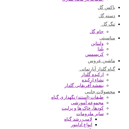
باکس گل
دسته گل
تنگ گل
جام گل
مناسبتی
ولنتاین
یلدا
کریسمس
ماشین عروس
گیاه گلدار آپارتمانی
ارکیده گلدار
نشاء ارکیده
بنفشه آفریقایی گلدار
محصولات جانبی
طبقات (استند) نگهداری گیاه
مجموعه آموزشی
کودها، خاک ها و پرلیت
سایر ملزومات
لامپ رشد گیاه
انواع آداپتور