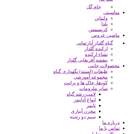
جام گل
مناسبتی
ولنتاین
یلدا
کریسمس
ماشین عروس
گیاه گلدار آپارتمانی
ارکیده گلدار
نشاء ارکیده
بنفشه آفریقایی گلدار
محصولات جانبی
طبقات (استند) نگهداری گیاه
مجموعه آموزشی
کودها، خاک ها و پرلیت
سایر ملزومات
لامپ رشد گیاه
انواع آداپتور
تایمر
مخزن آبیاری
سیم دو رشته
درباره ما
تماس با ما
سوالات متداول